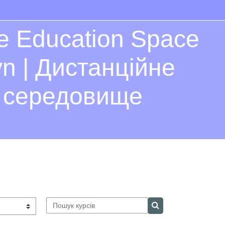
e Education Space
yn | Дистанційне
є середовище
Пошук курсів
Пошук курсів