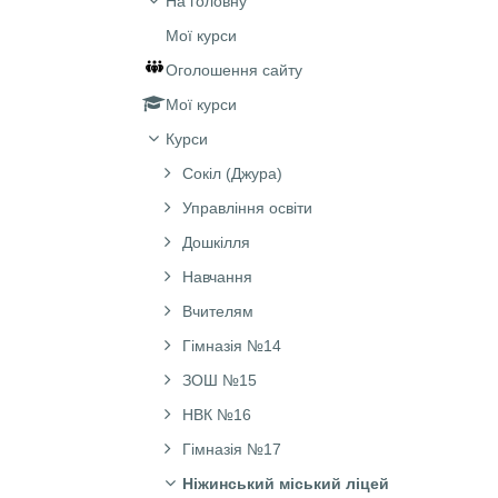
На головну
Мої курси
Оголошення сайту
Мої курси
Курси
Сокіл (Джура)
Управління освіти
Дошкілля
Навчання
Вчителям
Гімназія №14
ЗОШ №15
НВК №16
Гімназія №17
Ніжинський міський ліцей