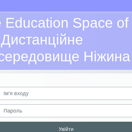
e Education Space of
| Дистанційне
 середовище Ніжина
Ім’я входу
Пароль
Увійти