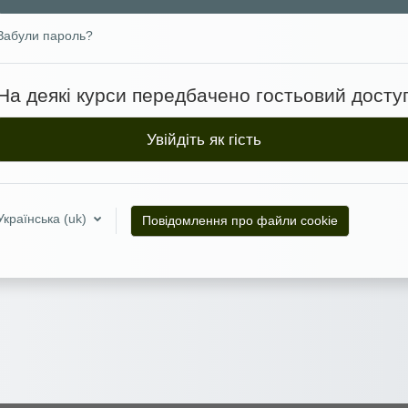
Забули пароль?
На деякі курси передбачено гостьовий досту
Увійдіть як гість
Українська ‎(uk)‎
Повідомлення про файли cookie